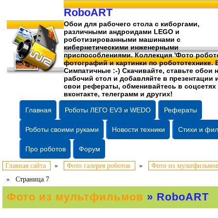
RoboART
Обои для рабочего стола c киборгами,
различными андроидами LEGO и
роботизированными машинами c
кибернетическими инженерными
приспособлениями. Коллекция 'Фото робото
фотографий
и картинки по робототехнике. 
Симпатичные :-) Скачивайте, ставьте обои 
рабочий стол и добавляйте в презентации 
свои рефераты, обменивайтесь в соцсетях
вконтакте, телеграмм и других!
Главная
Роботы ЛЕГО EV3 и WEDO
Рефераты
Роботы своими руками
Новости техники
Стихи и фи
Про роботов
Форум
Главная сайта
»
Фото галерея роботов
»
Фото из мультфильмо
»
Страница 7
Фото из мультфильмов
» RoboART