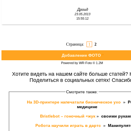
Дроид
23.05.2013
15:55:12
Страница:
1
2
Добавление ФОТО
*
Powered by WR-Foto © 1.2М
Хотите видеть на нашем сайте больше статей? 
Поделиться в социальных сетях! Спасиб
Смотрите также:
На 3D-принтере напечатали бионическое ухо 
 » 
 Р
медицине
Bristlebot – гоночный «жук
 » 
 своими рукам
Робота научили играть в дартс 
 » 
 Манипуля