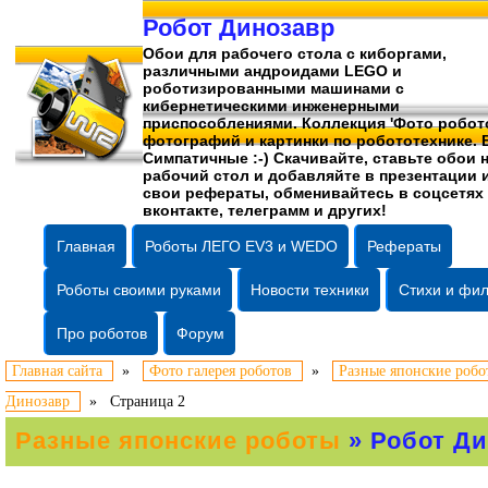
Робот Динозавр
Обои для рабочего стола c киборгами,
различными андроидами LEGO и
роботизированными машинами c
кибернетическими инженерными
приспособлениями. Коллекция 'Фото робото
фотографий
и картинки по робототехнике. 
Симпатичные :-) Скачивайте, ставьте обои 
рабочий стол и добавляйте в презентации 
свои рефераты, обменивайтесь в соцсетях
вконтакте, телеграмм и других!
Главная
Роботы ЛЕГО EV3 и WEDO
Рефераты
Роботы своими руками
Новости техники
Стихи и фи
Про роботов
Форум
Главная сайта
»
Фото галерея роботов
»
Разные японские робо
Динозавр
»
Страница 2
Разные японские роботы
» Робот Д