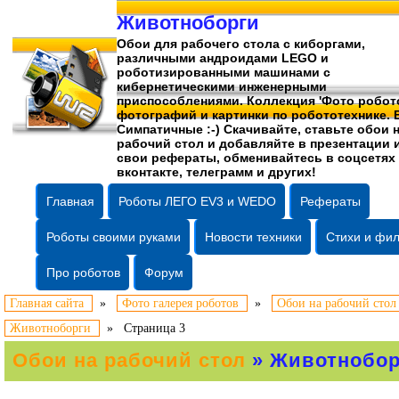
Животноборги
Обои для рабочего стола c киборгами,
различными андроидами LEGO и
роботизированными машинами c
кибернетическими инженерными
приспособлениями. Коллекция 'Фото робото
фотографий
и картинки по робототехнике. 
Симпатичные :-) Скачивайте, ставьте обои 
рабочий стол и добавляйте в презентации 
свои рефераты, обменивайтесь в соцсетях
вконтакте, телеграмм и других!
Главная
Роботы ЛЕГО EV3 и WEDO
Рефераты
Роботы своими руками
Новости техники
Стихи и фи
Про роботов
Форум
Главная сайта
»
Фото галерея роботов
»
Обои на рабочий стол
Животноборги
»
Страница 3
Обои на рабочий стол
» Животнобор