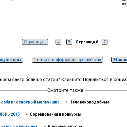
ав
...
Страница 1
4
5
7
Страница 6
пуляторы
Статьи и информация про роботов
Микро
ашем сайте больше статей? Кликните Поделиться в социа
Смотрите также:
 » 
 себя как сносный мальчишка 
 Человекоподобные
 » 
ЯБРЬ 2015 
 Соревнования и конкурсы 
 » 
ащается в вертолет 
 Военные роботы