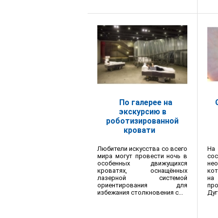
По галерее на
экскурсию в
роботизированной
кровати
Любители искусства со всего
На
мира могут провести ночь в
сос
особенных движущихся
не
кроватях, оснащённых
кот
лазерной системой
на
ориентирования для
пр
избежания столкновения с...
Дуг