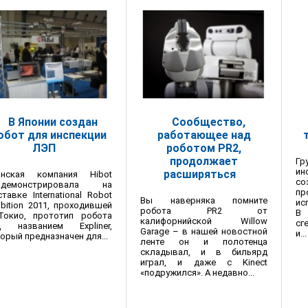
В Японии создан
Сообщество,
обот для инспекции
работающее над
ЛЭП
роботом PR2,
продолжает
Гр
ин
расширяться
онская компания Hibot
со
одемонстрировала на
пр
тавке International Robot
Вы наверняка помните
ис
ibition 2011, проходившей
робота PR2 от
В 
Токио, прототип робота
калифорнийской Willow
сг
д названием Expliner,
Garage – в нашей новостной
и...
орый предназначен для...
ленте он и полотенца
складывал, и в бильярд
играл, и даже с Kinect
«подружился». А недавно...