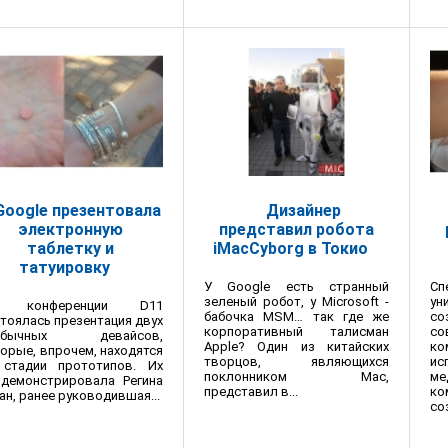
Google презентовала
Дизайнер
электронную
представил робота
таблетку и
iMacCyborg в Токио
татуировку
У Google есть странный
С
зеленый робот, у Microsoft -
ун
 конференции D11
бабочка MSM… так где же
с
тоялась презентация двух
корпоративный талисман
со
обычных девайсов,
Apple? Один из китайских
к
орые, впрочем, находятся
творцов, являющихся
и
 стадии прототипов. Их
поклонником Mас,
ме
одемонстрировала Регина
представил в...
к
ан, ранее руководившая...
со