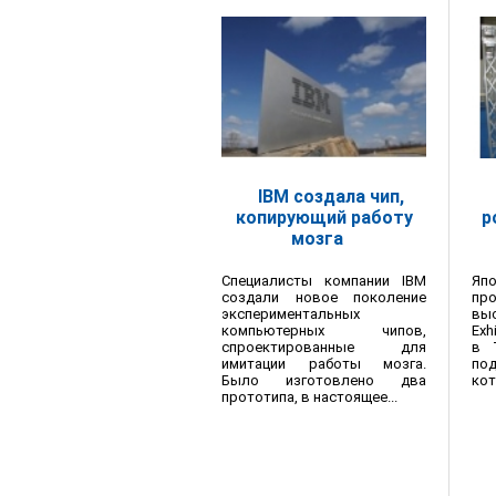
IBM создала чип,
копирующий работу
р
мозга
Специалисты компании IBM
Яп
создали новое поколение
пр
экспериментальных
выс
компьютерных чипов,
Exh
спроектированные для
в 
имитации работы мозга.
по
Было изготовлено два
кот
прототипа, в настоящее...