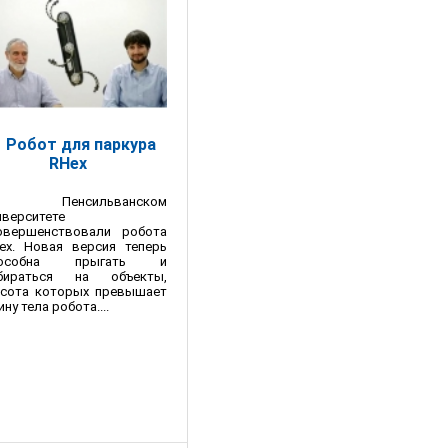
Робот для паркура
RHex
 Пенсильванском
иверситете
овершенствовали робота
ex. Новая версия теперь
пособна прыгать и
бираться на объекты,
сота которых превышает
ину тела робота....