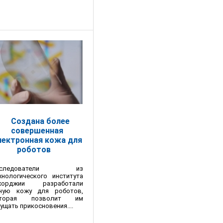
Создана более
совершенная
лектронная кожа для
роботов
сследователи из
хнологического института
жорджии разработали
ную кожу для роботов,
оторая позволит им
ущать прикосновения....