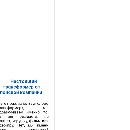
Настоящий
трансформер от
японской компании
 этот раз, используя слово
Трансформер», мы
дразумеваем именно то,
то вы ожидаете: не
аншет, игрушку, фильм или
деоигру. Нет, мы имеем
виду маленький