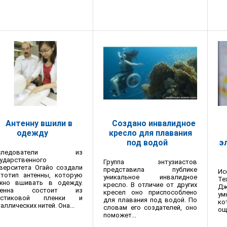
Антенну вшили в
Создано инвалидное
одежду
кресло для плавания
под водой
э
сследователи из
ударственного
Группа энтузиастов
верситета Огайо создали
представила публике
И
ототип антенны, которую
уникальное инвалидное
Те
жно вшивать в одежду.
кресло. В отличие от других
Д
тенна состоит из
кресел оно приспособлено
ум
астиковой пленки и
для плавания под водой. По
к
аллических нитей. Она...
словам его создателей, оно
ощ
поможет...