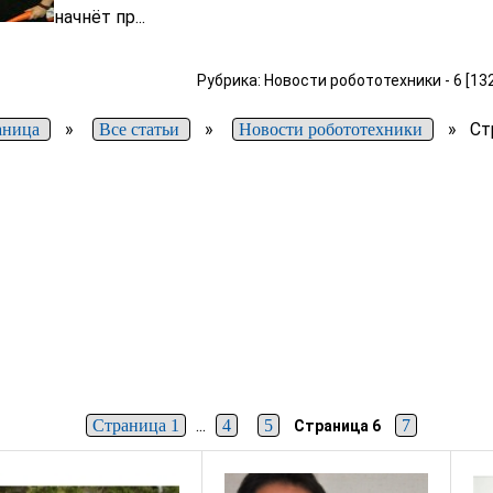
начнёт пр...
Рубрика: Новости робототехники - 6 [13
»
»
»
Ст
аница
Все статьи
Новости робототехники
...
Страница 1
4
5
7
Страница 6