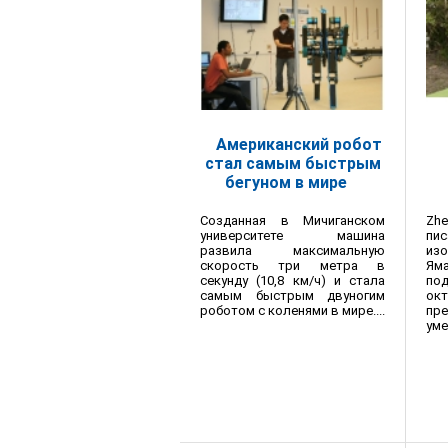
Американский робот
стал самым быстрым
бегуном в мире
Созданная в Мичиганском
Zh
университете машина
пи
развила максимальную
из
скорость три метра в
Ям
секунду (10,8 км/ч) и стала
по
самым быстрым двуногим
ок
роботом с коленями в мире....
пр
уме