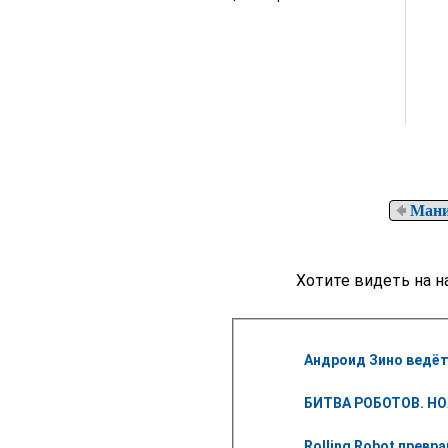
Мани
Хотите видеть на н
Андроид Зино ведёт
БИТВА РОБОТОВ. НО
Rolling Robot превр