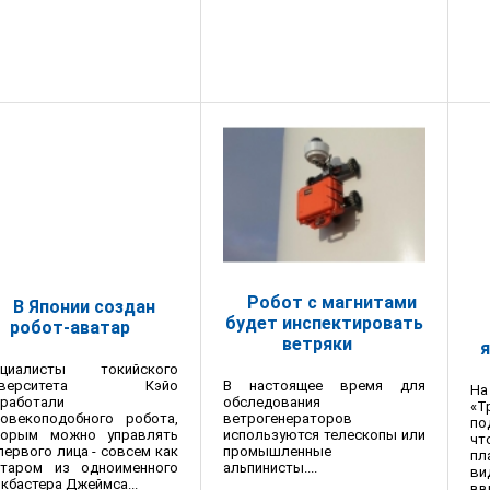
Робот с магнитами
В Японии создан
будет инспектировать
робот-аватар
ветряки
ециалисты токийского
В настоящее время для
иверситета Кэйо
На
обследования
зработали
«
ветрогенераторов
ловекоподобного робота,
по
используются телескопы или
торым можно управлять
ч
промышленные
первого лица - совсем как
пл
альпинисты....
атаром из одноименного
ви
кбастера Джеймса...
в