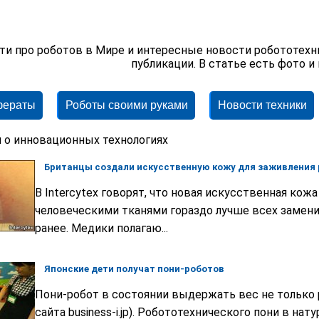
ти про роботов в Мире и интересные новости робототехн
публикации. В статье есть фото и
фераты
Роботы своими руками
Новости техники
 о инновационных технологиях
Британцы создали искусственную кожу для заживления 
В Intercytex говорят, что новая искусственная кож
человеческими тканями гораздо лучше всех замени
ранее. Медики полагаю...
Японские дети получат пони-роботов
Пони-робот в состоянии выдержать вес не только р
сайта business-i.jp). Робототехнического пони в нат