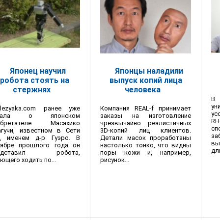
Японец научил
Японцы наладили
робота стоять на
выпуск копий лица
стержнях
человека
В
ун
elezyaka.com ранее уже
Компания REAL-f принимает
ус
сала о японском
заказы на изготовление
RH
обретателе Масахико
чрезвычайно реалистичных
с
агучи, известном в Сети
3D-копий лиц клиентов.
за
д именем д-р Гуэро. В
Детали масок проработаны
вы
тябре прошлого года он
настолько тонко, что видны
дл
едставил робота,
поры кожи и, например,
ющего ходить по...
рисунок...