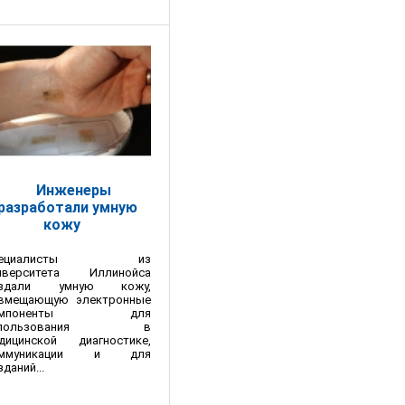
Инженеры
разработали умную
кожу
пециалисты из
иверситета Иллинойса
оздали умную кожу,
вмещающую электронные
омпоненты для
спользования в
дицинской диагностике,
оммуникации и для
зданий...