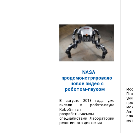
NASA
продемонстрировало
новое видео с
роботом-пауком
И
Гос
уни
В августе 2013 года уже
пр
писали о роботе-пауке
мо
RoboSimian,
Ан
разрабатываемом
пл
специалистами Лаборатории
мет
реактивного движения...