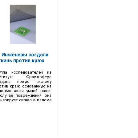
Инженеры создали
ткань против краж
уппа исследователей из
ститута Фраунгофера
здала новую систему
отив краж, основанную на
пользовании умной ткани.
случае повреждения она
енерирует сигнал в взломе