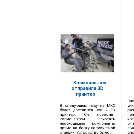
Космонавтам
отправили 3D
принтер
Сп
В следующем году на МКС
ун
будет доставлен новый 3D
ра
принтер. Он позволит
че
космонавтам печатать
ко
необходимые компоненты
от 
прямо на борту космической
ав
станции. Устройство было...
бло