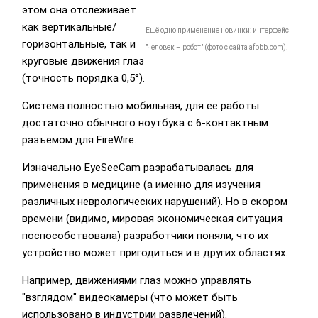
этом она отслеживает
как вертикальные/
Ещё одно применение новинки: интерфейс
горизонтальные, так и
"человек – робот" (фото с сайта afpbb.com).
круговые движения глаз
(точность порядка 0,5°).
Система полностью мобильная, для её работы
достаточно обычного ноутбука с 6-контактным
разъёмом для FireWire.
Изначально EyeSeeCam разрабатывалась для
применения в медицине (а именно для изучения
различных неврологических нарушений). Но в скором
времени (видимо, мировая экономическая ситуация
поспособствовала) разработчики поняли, что их
устройство может пригодиться и в других областях.
Например, движениями глаз можно управлять
"взглядом" видеокамеры (что может быть
использовано в индустрии развлечений).