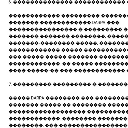
6.
�������������� ������������ 
������������ ��������� ������
������� ������������ DARPA ���
���������������� � ��������� 
������� ������� ��������, ����
�������-�������� �����, ������
������������ ����� �����������
��� ����� ����� ������� ������
������������. �� ����� ��������
���� �����-�� ��� ������������
7.
��������� ��������� � ������
����� DARPA �������� ��� �������
������� ����� �� �������� ����
������������������ ���������
������������. �������� ������
��������, ��� ����������������