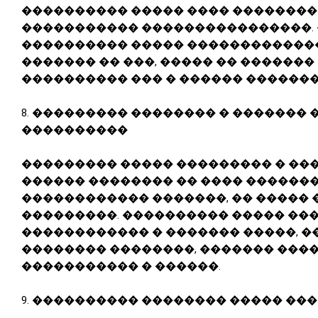
���������� ����� ���� �������
����������� ����������������.
���������� ����� �������������
������� �� ���, ����� �� ������� 
���������� ��� � ������ ������
8.
��������� �������� � ������� 
����������
��������� ����� ��������� � ��
������ �������� �� ���� ������
������������ �������, �� ����� 
���������. ���������� ����� ��
������������ � ������� �����, �
�������� ��������, ������� �����
����������� � ������.
9.
���������� �������� ����� ���