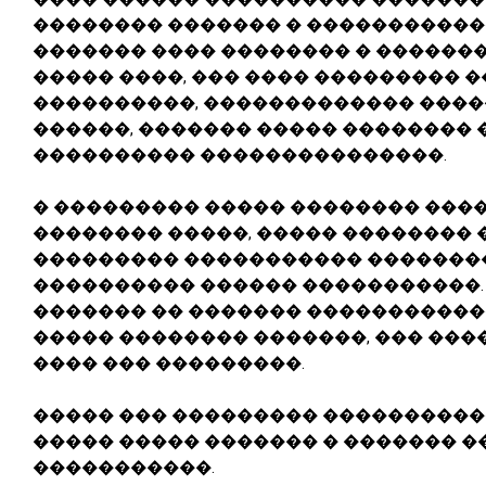
�������� ������� � �����������
������� ���� �������� � �������
����� ����, ��� ���� ��������� 
����������, ������������� �����
������, ������� ����� �������� 
���������� ���������������.
� ��������� ����� �������� ���
�������� �����, ����� �������� 
��������� ����������� ��������
���������� ������ �����������. 
������� �� ������� �����������
����� �������� �������, ��� ���
���� ��� ���������.
����� ��� ��������� ����������
����� ����� ������� � ������� 
�����������.