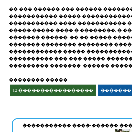
�� ��� ������ ��� ������ �������
����������� ����� �����������
����������� ���� ����������� 
����� ����� ���� � ��������, � �
������� ������. �� �� ����� ����
������� �������� �������� ����
������������ ����� ����������
���������� ��� ��� ����� ������
��������� �������. ������ �����
�������� �����:
10 �����������������
�������
����������� ����-������ ��