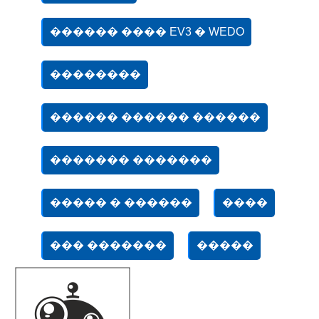
������ ���� EV3 � WEDO
��������
������ ������ ������
������� �������
����� � ������
����
��� �������
�����