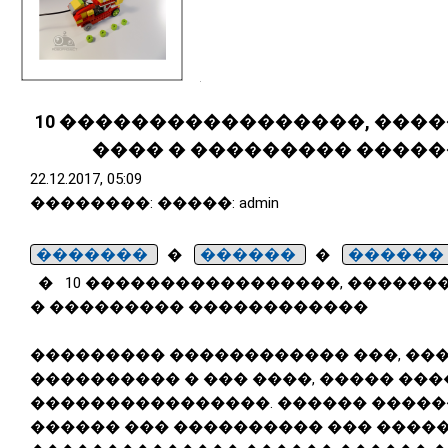
10 �����������������, ���
���� � ��������� ����
22.12.2017, 05:09
��������: �����: admin
�������
�
������
�
������
�
10 �����������������, ������
� ��������� ������������
��������� ������������ ���, ��
���������� � ��� ����, ����� ���
����������������. ������ �����
������ ��� ���������� ��� ����