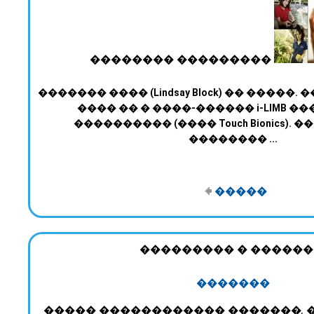
�������� ���������
������� ���� (Lindsay Block) �� ����
���� �� � ����-������ i-LIMB �
���������� (���� Touch Bionics).
�������� ...
�����
��������� � ������
�������
����� ������������ �������,