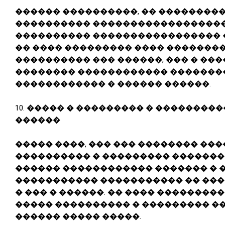
������ ����������, �� ��������
���������� ������������������
���������� ����������������� 
�� ���� ��������� ���� ��������
���������� ��� ������, ��� � ��
�������� ������������ ��������
������������ � ������ ������.
10.
����� � ��������� � ���������
������
����� ����, ��� ��� �������� ��
���������� � ��������� �������
������ ������������ ������� � 
����������� ����������� �� ��
� ��� � ������. �� ���� ���������
����� ���������� � ��������� ��
������ ����� �����.