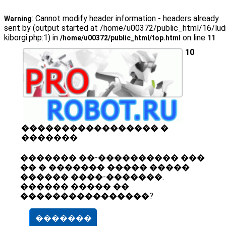
: Cannot modify header information - headers already
Warning
sent by (output started at /home/u00372/public_html/16/lud
kiborgi.php:1) in
on line
/home/u00372/public_html/top.html
11
10
����������������� �
�������
������� ��-���������� ���
�� � ������� ����� �����
������ ����-�������.
������ ����� ��
����������������?
�������