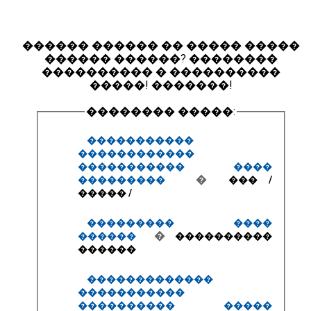
������ ������ �� ����� �����
������ ������? ��������
���������� � ����������
�����! �������!
�������� �����:
����������� 
������������ 
����������� ���� 
 � 
��������� 
 ��� / 
����� /
��������� ���� 
 � 
������ 
 ���������� 
������ 
������������� 
����������� 
���������� ����� 