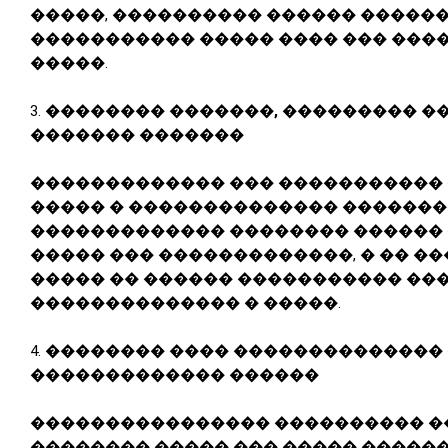
�����, ���������� ������ �����
����������� ����� ���� ��� ���
�����.
3.
�������� �������, ��������� �
������� �������
������������� ��� �����������
����� � �������������� �������
������������� �������� ������ 
����� ��� �������������, � �� ��
����� �� ������ ����������� ��
�������������� � �����.
4.
�������� ���� ��������������
������������� ������
���������������� ���������� 
�������� ����� ��� ����� �����