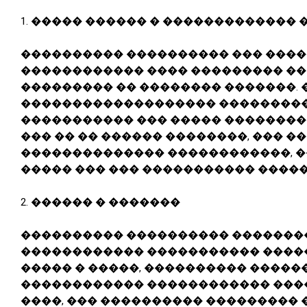
1.
����� ������ � ������������� 
���������� ���������� ��� ���
������������ ���� ��������� ��
��������� �� �������� �������. 
������������������� ��������
����������� ��� ����� ���������
��� �� �� ������ ��������, ��� 
�������������� ������������, 
����� ��� ��� ����������� �����
2.
������ � �������
���������� ���������� �������
������������ ����������� ����
����� � �����, ���������� �����
������������ ������������ ����
����, ��� ���������� ���������