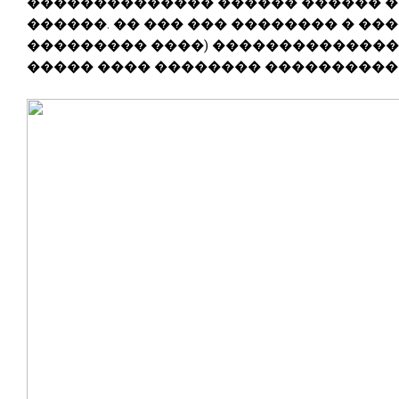
�������������� ������ ������ �
������. �� ��� ��� �������� � ��
��������� ����) ��������������
����� ���� �������� �����������