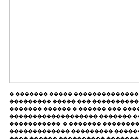
� ������� ����� �������������� 
��������� ����� ��� ����������
������� ������ � ������ ��� ���
������������������� ������� �
�����������. � ������� ��������
������������� ��������� ������
���� ������ ���������� �������