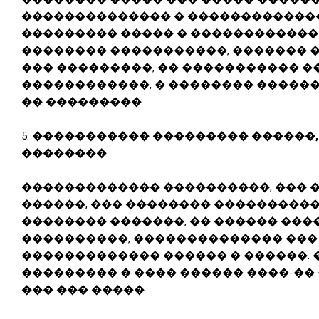
�������������� � ������������
��������� ����� � ������������ 
�������� �����������, ������� 
��� ���������, �� ����������� �
������������, � �������� ������
�� ���������.
5.
����������� ��������� ������,
��������
������������� ����������, ��� �
������, ��� �������� ����������
�������� �������, �� ������ ��
����������, �������������� ���
������������� ������ � ������. 
��������� � ���� ������ ����-�� 
��� ��� �����.