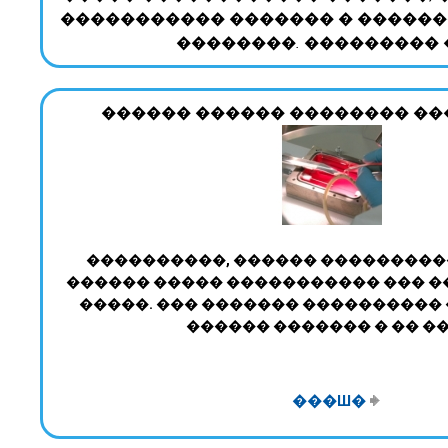
����������� ������� � ������
��������. ��������� 
������ ������ �������� �
����������, ������ ���������
������ ����� ����������� ��� �
�����. ��� ������� ����������
������ ������� � �� ��� 
���Ш�