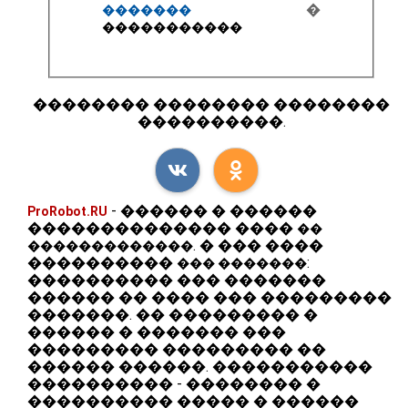
 � 
������� 
����������� 
�������� �������� ��������
����������.
- ������ � ������
ProRobot.RU
�������������� ����
��
. � ��� ����
�������������
����������
:
��� �������
���������� ��� �������
������ �� ���� ��� ���������
�������. �� ��������� �
������ � ������� ���
��������� ��������� ��
������ ������. �����������
���������� - �������� �
���������� ����� � ������