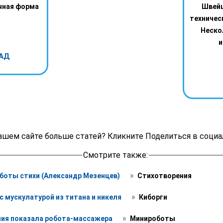
чная форма
Швейц
техничес
Неско
и
АД
ашем сайте больше статей? Кликните Поделиться в социа
Смотрите также:
 » 
оботы стихи (Александр Мезенцев) 
 Стихотворения
 » 
с мускулатурой из титана и никеля 
 Киборги
 » 
ия показала робота-массажера 
 Минироботы