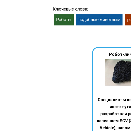
Ключевые слова:
Роботы
подобные животным
р
Робот-ли
Специалисты из
института
разработали р
названием SCV (
Vehicle), нап