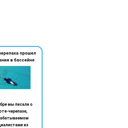
черепаха прошел
ния в бассейне
бре мы писали о
оте-черепахе,
рабатываемом
циалистами из