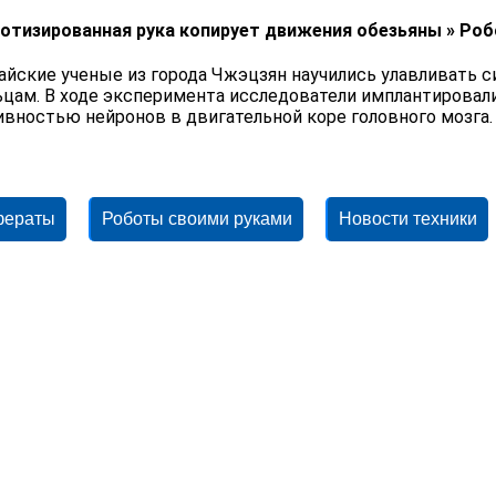
отизированная рука копирует движения обезьяны » Р
айские ученые из города Чжэцзян научились улавливать 
ьцам. В ходе эксперимента исследователи имплантировали
ивностью нейронов в двигательной коре головного мозга.
фераты
Роботы своими руками
Новости техники