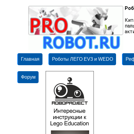
Роб
Кит
пал
акт
Главная
Роботы ЛЕГО EV3 и WEDO
Ре
Форум