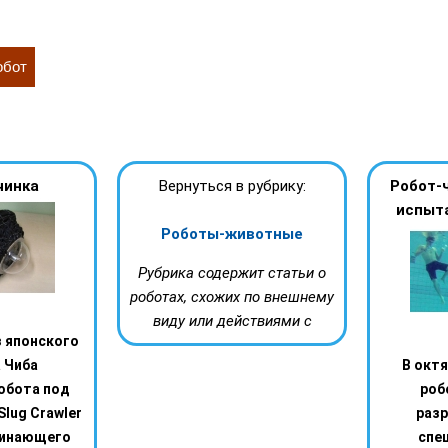
обот
чинка
Вернуться в рубрику:
Робот-
испыта
Роботы-животные
Рубрика содержит статьи о
роботах, схожих по внешнему
виду или действиями с
 японского
 Чиба
В октя
обота под
роб
Slug Crawler
раз
оминающего
спе