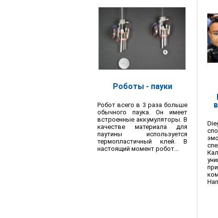
Роботы - пауки
Робот всего в 3 раза больше
обычного паука. Он имеет
встроенные аккумуляторы. В
Di
качестве материала для
сп
паутины используется
эмо
термопластичный клей. В
спе
настоящий момент робот...
Ка
ун
пр
ко
Han