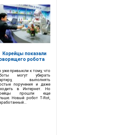
Корейцы показали
оворящего робота
 уже привыкли к тому, что
оботы могут убирать
вартиру, выполнять
остые поручения и даже
ходить в Интернет. Но
орейцы прошли еще
льше. Новый робот T-Rot,
зработанный...