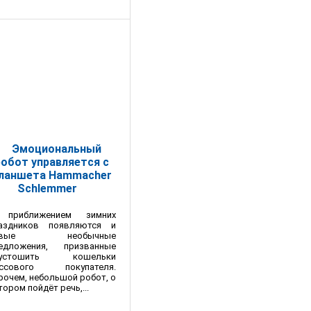
Эмоциональный
робот управляется с
ланшета Hammacher
Schlemmer
приближением зимних
аздников появляются и
овые необычные
едложения, призванные
пустошить кошельки
ссового покупателя.
рочем, небольшой робот, о
тором пойдёт речь,...