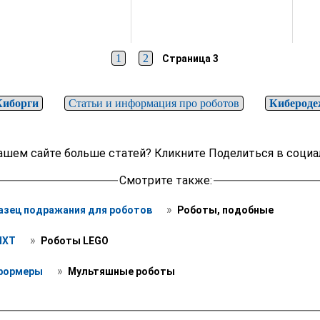
1
2
Страница 3
иборги
Статьи и информация про роботов
Киберод
ашем сайте больше статей? Кликните Поделиться в социа
Смотрите также:
 » 
разец подражания для роботов 
 Роботы, подобные
 » 
XT 
 Роботы LEGO 
 » 
формеры 
 Мультяшные роботы 