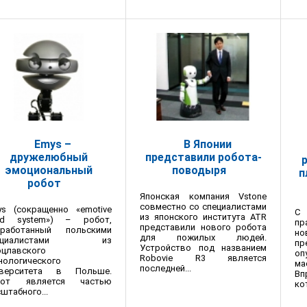
Emys –
В Японии
дружелюбный
представили робота-
эмоциональный
поводыря
п
робот
Японская компания Vstone
совместно со специалистами
ys (сокращенно «emotive
С 
из японского института ATR
ad system») – робот,
пр
представили нового робота
зработанный польскими
н
для пожилых людей.
пециалистами из
пр
Устройство под названием
оцлавского
о
Robovie R3 является
нологического
ма
последней...
иверситета в Польше.
Вп
бот является частью
ко
штабного...