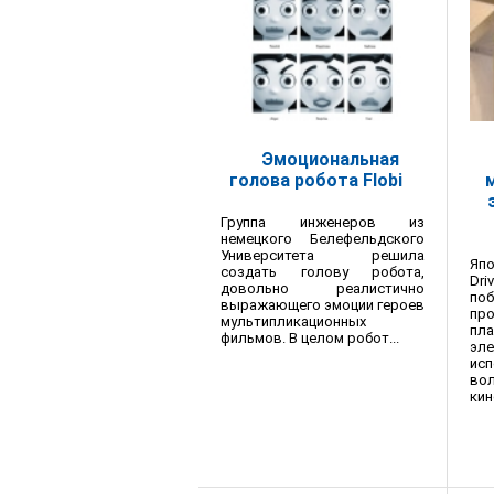
Эмоциональная
голова робота Flobi
Группа инженеров из
немецкого Белефельдского
Университета решила
Яп
создать голову робота,
Dr
довольно реалистично
по
выражающего эмоции героев
пр
мультипликационных
пла
фильмов. В целом робот...
эле
ис
во
кин