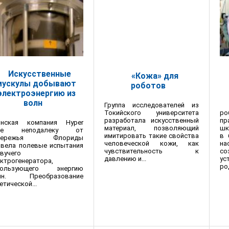
Искусственные
«Кожа» для
мускулы добывают
роботов
электроэнергию из
волн
Группа исследователей из
ро
Токийского университета
пр
разработала искусственный
онская компания Hyper
шк
материал, позволяющий
ive неподалеку от
в 
имитировать такие свойства
бережья Флориды
на
человеческой кожи, как
овела полевые испытания
с
чувствительность к
вучего
ус
давлению и...
ктрогенератора,
ро
пользующего энергию
лн. Преобразование
етической...