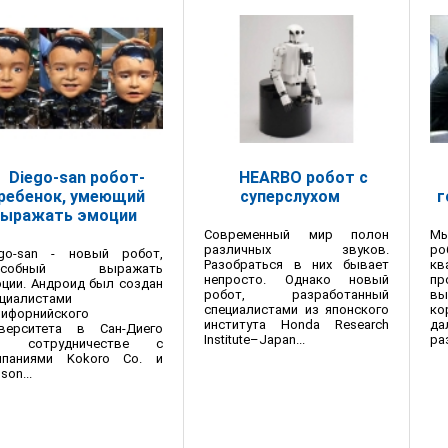
Diego-san робот-
HEARBO робот с
ребенок, умеющий
суперслухом
г
выражать эмоции
Современный мир полон
Мы
различных звуков.
р
ego-san - новый робот,
Разобраться в них бывает
к
особный выражать
непросто. Однако новый
пр
ции. Андроид был создан
робот, разработанный
вы
циалистами
специалистами из японского
к
лифорнийского
института Honda Research
да
иверситета в Сан-Диего
Institute–Japan...
ра
и сотрудничестве с
мпаниями Kokoro Co. и
son...