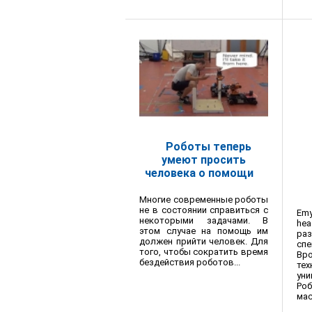
Роботы теперь
умеют просить
человека о помощи
Многие современные роботы
не в состоянии справиться с
Em
некоторыми задачами. В
he
этом случае на помощь им
ра
должен прийти человек. Для
с
того, чтобы сократить время
Вр
бездействия роботов...
тех
ун
Ро
мас