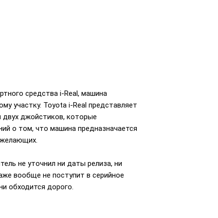
тного средства i-Real, машина
му участку. Toyota i-Real представляет
и двух джойстиков, которые
ний о том, что машина предназначается
 желающих.
тель не уточнил ни даты релиза, ни
аже вообще не поступит в серийное
дни обходится дорого.