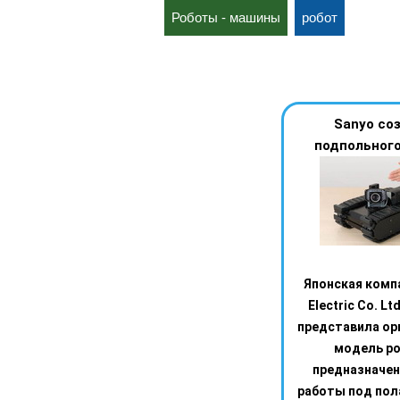
Роботы - машины
робот
Sanyo со
подпольного
Японская комп
Electric Co. Lt
представила ор
модель ро
предназначен
работы под пол