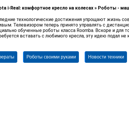
ota i-Real: комфортное кресло на колесах » Роботы - м
ледние технологические достижения упрощают жизнь сов
ивым. Телевизором теперь принято управлять с дистанцио
циально обученные роботы класса Roomba. Вскоре и для то
ребуется вставать с любимого кресла, эту идею подал не к
фераты
Роботы своими руками
Новости техники