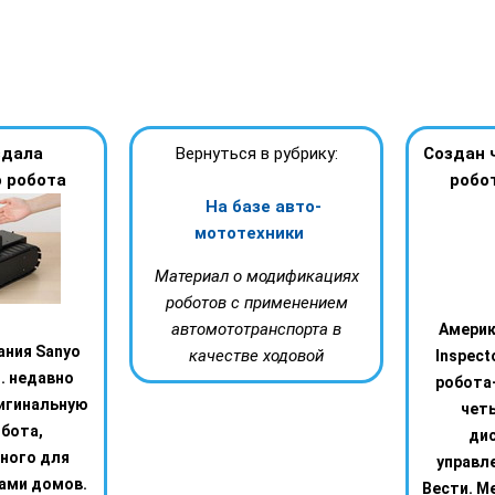
здала
Вернуться в рубрику:
Создан 
 робота
робо
На базе авто-
мототехники
Материал о модификациях
роботов с применением
автомототранспорта в
Америк
ания Sanyo
качестве ходовой
Inspect
d. недавно
робота
игинальную
четы
бота,
ди
ного для
управл
ами домов.
Вести. Me