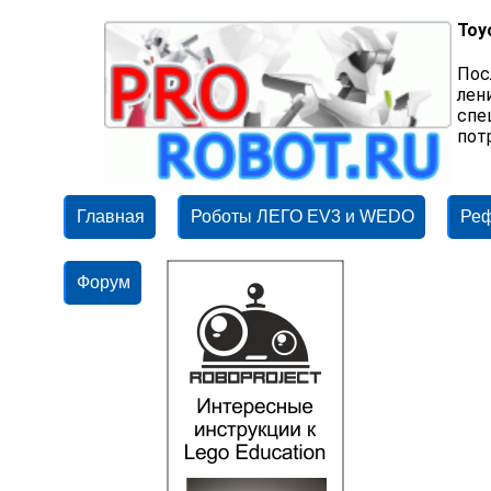
Toy
Пос
лен
спе
пот
Главная
Роботы ЛЕГО EV3 и WEDO
Ре
Форум