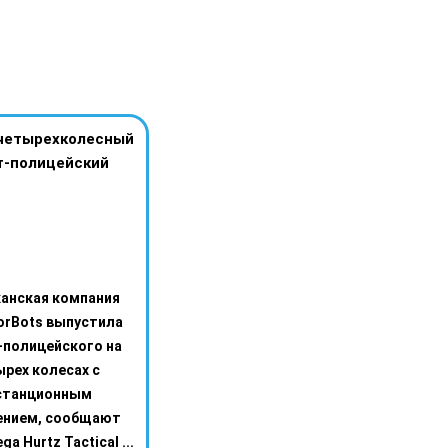
четырехколесный
т-полицейский
анская компания
orBots выпустила
-полицейского на
рех колесах с
станционным
ением, сообщают
ga Hurtz Tactical ...