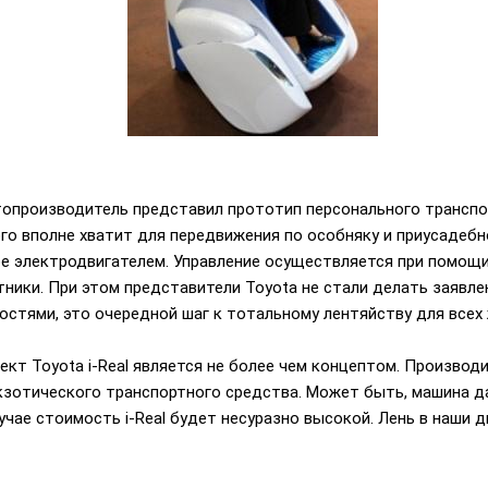
топроизводитель представил прототип персонального транспор
ого вполне хватит для передвижения по особняку и приусадебно
ое электродвигателем. Управление осуществляется при помощ
ники. При этом представители Toyota не стали делать заявле
стями, это очередной шаг к тотальному лентяйству для всех
кт Toyota i-Real является не более чем концептом. Производи
кзотического транспортного средства. Может быть, машина д
учае стоимость i-Real будет несуразно высокой. Лень в наши 