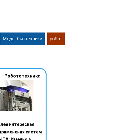
Моды быттехники
робот
X - Робототехника
лее интересная
применения систем
-ITX! Именно в