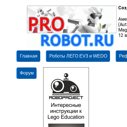
Соз
Аме
(Au
Mag
12 в
Главная
Роботы ЛЕГО EV3 и WEDO
Ре
Форум