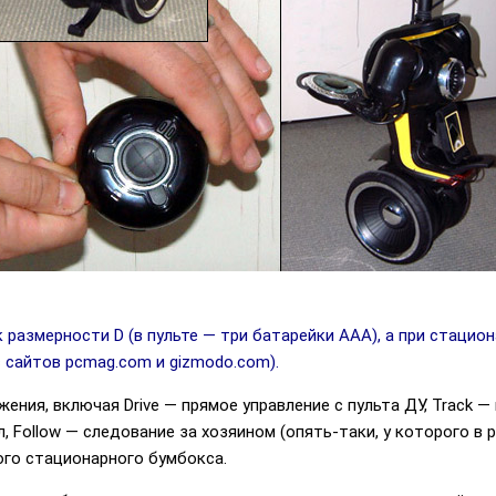
размерности D (в пульте — три батарейки ААА), а при стацио
 сайтов pcmag.com и gizmodo.com).
ния, включая Drive — прямое управление с пульта ДУ, Track —
, Follow — следование за хозяином (опять-таки, у которого в р
ого стационарного бумбокса.