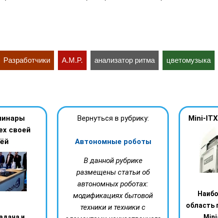
Разработчики
A.M.P.
анализатор ритма
цветомузыка
линары
Вернуться в рубрику:
Mini-IT
ех своей
ёй
Автономные роботы
В данной рубрике
размещены статьи об
автономных роботах:
Наибо
модификациях бытовой
область 
техники и техники с
адача и
Mini