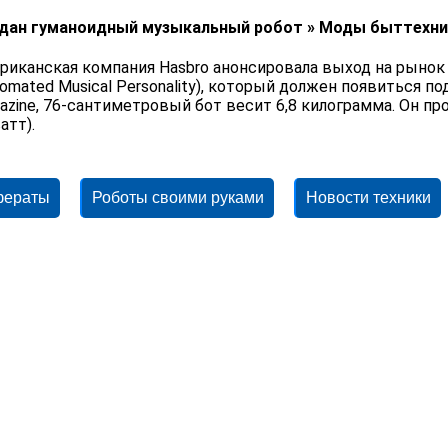
дан гуманоидный музыкальный робот » Моды быттехни
риканская компания Hasbro анонсировала выход на рынок 
tomated Musical Personality), который должен появиться под
azine, 76-сантиметровый бот весит 6,8 килограмма. Он п
атт).
фераты
Роботы своими руками
Новости техники