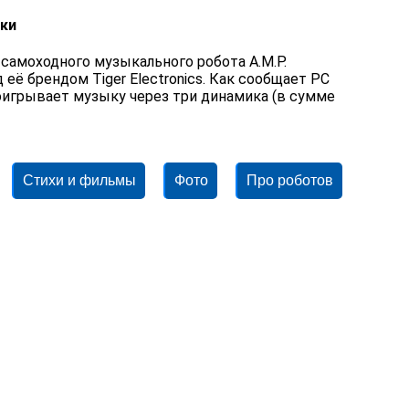
ки
самоходного музыкального робота A.M.P.
 её брендом Tiger Electronics. Как сообщает PC
роигрывает музыку через три динамика (в сумме
Стихи и фильмы
Фото
Про роботов