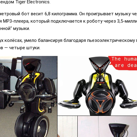
ндом Tiger Electronics.
етровый бот весит 6,8 килограмма. Он проигрывает музыку чер
ля MP3-плеера, который подключается к роботу через 3,5-мил
енной" музыки.
ух колёсах, умело балансируя благодаря пьезоэлектрическому г
ов — четыре штуки.