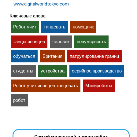
www.digitalworldtokyo.com
Ключевые слова:
Робот учит
танцевать
помощник
танцы японцев
человек
популярность
обучаться
Британия
патрулирование границ
студенты
устройства
серийное производство
Робот учит японцев танцевать
Минироботы
робот
Самый маленький в мире робот