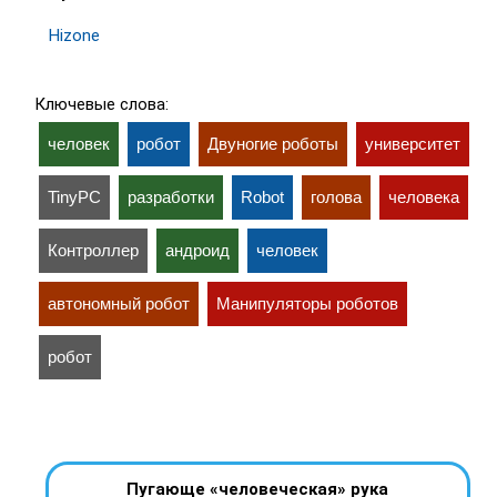
Hizone
Ключевые слова:
человек
робот
Двуногие роботы
университет
TinyPC
разработки
Robot
голова
человека
Контроллер
андроид
человек
автономный робот
Манипуляторы роботов
робот
Пугающе «человеческая» рука