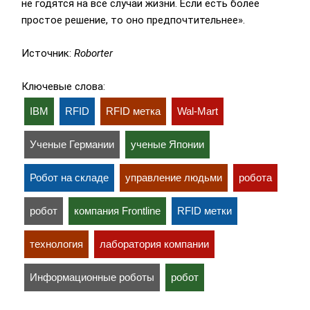
не годятся на все случаи жизни. Если есть более
простое решение, то оно предпочтительнее».
Источник:
Roborter
Ключевые слова:
IBM
RFID
RFID метка
Wal-Mart
Ученые Германии
ученые Японии
Робот на складе
управление людьми
робота
робот
компания Frontline
RFID метки
технология
лаборатория компании
Информационные роботы
робот