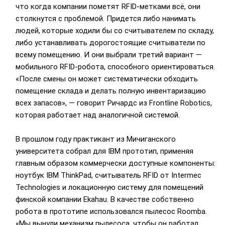
что когда компании пометят RFID-метками всё, они
столкнутся с проблемой. Придется либо нанимать
людей, которые ходили бы со считывателем по складу,
либо устанавливать дорогостоящие считыватели по
всему помещению. И они выбрали третий вариант —
мобильного RFID-робота, способного ориентироваться.
«После смены он может систематически обходить
помещение склада и делать полную инвентаризацию
всех запасов», — говорит Ричардс из Frontline Robotics,
которая работает над аналогичной системой.
В прошлом году практикант из Мичиганского
университета собрал для IBM прототип, применяя
главным образом коммерчески доступные компоненты:
ноутбук IBM ThinkPad, считыватель RFID от Intermec
Technologies и локационную систему для помещений
финской компании Ekahau. В качестве собственно
робота в прототипе использовался пылесос Roomba.
«Мы вынули механизм пылесоса, чтобы он работал