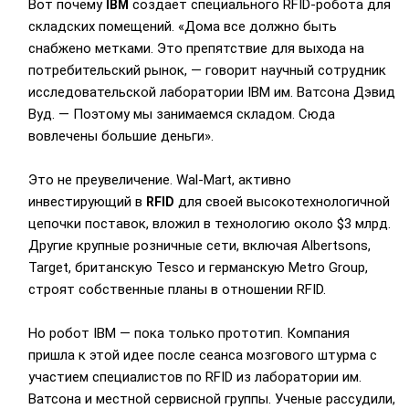
Вот почему
создает специального RFID-робота для
IBM
складских помещений. «Дома все должно быть
снабжено метками. Это препятствие для выхода на
потребительский рынок, — говорит научный сотрудник
исследовательской лаборатории IBM им. Ватсона Дэвид
Вуд. — Поэтому мы занимаемся складом. Сюда
вовлечены большие деньги».
Это не преувеличение. Wal-Mart, активно
инвестирующий в
для своей высокотехнологичной
RFID
цепочки поставок, вложил в технологию около $3 млрд.
Другие крупные розничные сети, включая Albertsons,
Target, британскую Tesco и германскую Metro Group,
строят собственные планы в отношении RFID.
Но робот IBM — пока только прототип. Компания
пришла к этой идее после сеанса мозгового штурма с
участием специалистов по RFID из лаборатории им.
Ватсона и местной сервисной группы. Ученые рассудили,