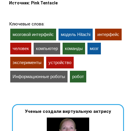
Источник: Pink Tentacle
Ключевые слова:
мозговой интерфейс
модель Hitachi
интерфейс
человек
компьютер
команды
мозг
эксперименты
устройство
Информационные роботы
робот
Ученые создали виртуальную актрису