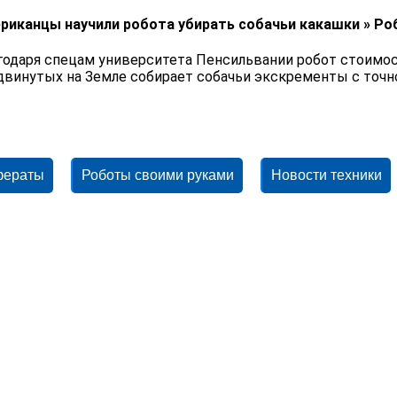
риканцы научили робота убирать собачьи какашки » Р
годаря спецам университета Пенсильвании робот стоимос
двинутых на Земле собирает собачьи экскременты с точн
фераты
Роботы своими руками
Новости техники