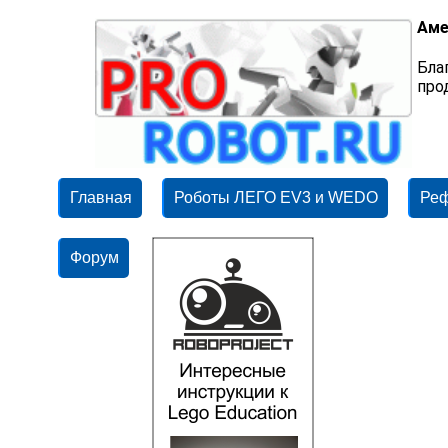
Аме
Бла
про
Главная
Роботы ЛЕГО EV3 и WEDO
Ре
Форум