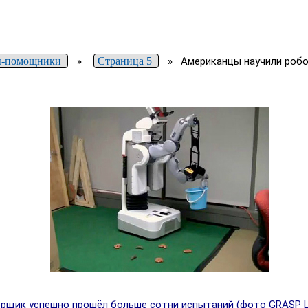
ы-помощники
»
Страница 5
»
Американцы научили робо
щик успешно прошёл больше сотни испытаний (фото GRASP Lab, 