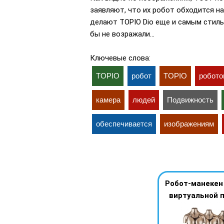
заявляют, что их робот обходится на
делают TOPIO Dio еще и самым стил
бы не возражали…
Ключевые слова:
TOPIO
робот
TOPIO
робото
камера
людей
Подвижность
обеспечивается
изображениям
Робот-манекен
виртуальной 