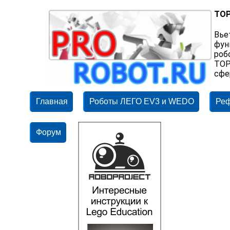
TOP
Вье
фун
роб
TOP
сфе
Главная
Роботы ЛЕГО EV3 и WEDO
Ре
Форум