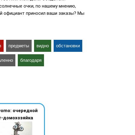
 солнечные очки, по нашему мнению,
ой официант приносил ваши заказы? Мы
в
предметы
видно
обстановки
аленно
благодаря
Domo: очередной
т-домохозяйка