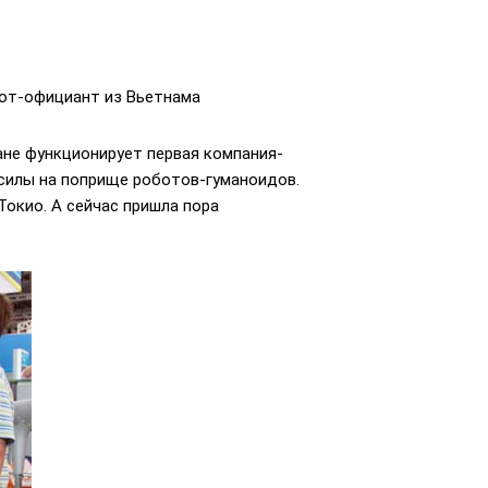
бот-официант из Вьетнама
ане функционирует первая компания-
силы на поприще роботов-гуманоидов.
 Токио. А сейчас пришла пора