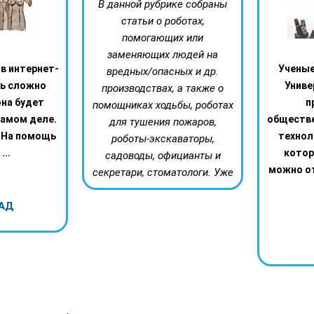
В данной рубрике собраны
статьи о роботах,
помогающих или
заменяющих людей на
в интернет-
Ученые
вредных/опасных и др.
нь сложно
Униве
производствах, а также о
она будет
п
помощниках ходьбы, роботах
самом деле.
обществ
для тушения пожаров,
 На помощь
технол
роботы-экскаваторы,
...
котор
садоводы, официанты и
можно от
секретари, стоматологи. Уже
АД