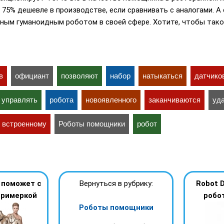
 75% дешевле в производстве, если сравнивать с аналогами. А
ьным гуманоидным роботом в своей сфере. Хотите, чтобы так
в
официант
позволяют
набор
натыкаться
датчико
управлять
робота
новоявленного
заканчиваются
уд
встроенному
Роботы помощники
робот
 поможет с
Вернуться в рубрику:
Robot 
примеркой
робо
Роботы помощники