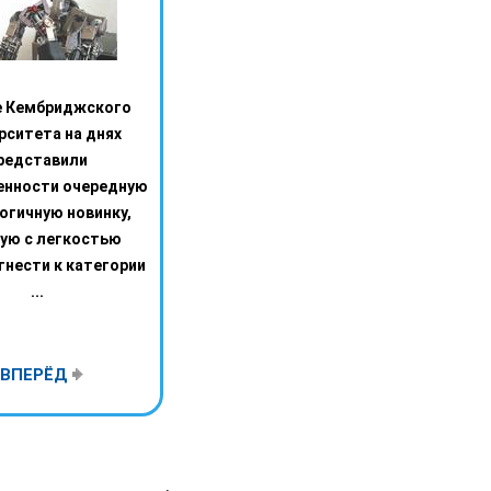
 Кембриджского
рситета на днях
редставили
енности очередную
огичную новинку,
ую с легкостью
нести к категории
...
ВПЕРЁД