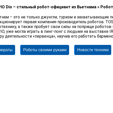
IO Dio – стильный робот-официант из Вьетнама » Роб
тнам – это не только джунгли, туризм и захватывающие п
кционирует первая компания-производитель роботов. T
отехнику, а также пробует свои силы на поприще роботов-г
IO, уже могла играть в пинг-понг с людьми на выставке I
ру деятельности «первенца», научив его работать бармен
фераты
Роботы своими руками
Новости техники