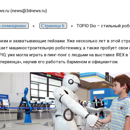
ws.ru (news@3dnews.ru)
ы-помощники
»
Страница 6
»
TOPIO Dio – стильный ро
уризм и захватывающие пейзажи. Уже несколько лет в этой стр
ает машиностроительную роботехнику, а также пробует свои 
PIO, уже могла играть в пинг-понг с людьми на выставке IREX в
первенца», научив его работать барменом и официантом.