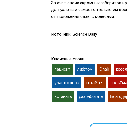
За счёт своих скромных габаритов к
до туалета и самостоятельно им вос
от положения базы с колёсами.
Источник: Science Daily
Ключевые слова:
пациент
лифтом
Chair
крес
участокпола
остаётся
подъём
вставать
разработать
Благода