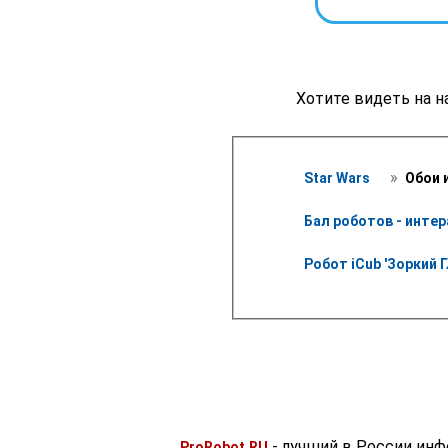
Хотите видеть на н
 » 
Star Wars 
 Обои 
Бал роботов - инте
Робот iCub 'Зоркий Г
- лучший в России ин
ProRobot.RU