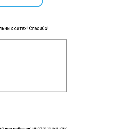
льных сетях! Спасибо!
ция
: инструкции как
про роботов