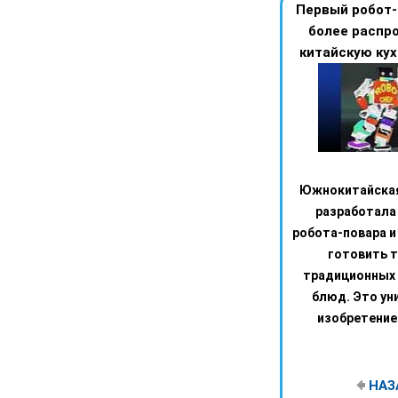
Первый робот-
более распр
китайскую кух
Южнокитайская
разработала
робота-повара и
готовить 
традиционных 
блюд. Это ун
изобретение 
НАЗ