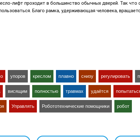
ресло-лифт проходит в большинство обычных дверей. Так что
пользоваться. Благо рамка, удерживающая человека, вращаетс
ло
упоров
креслом
плавно
снизу
регулировать
а
висящим
полностью
травмах
удаётся
попытатьс
ря
Управлять
Робототехнические помощники
робот