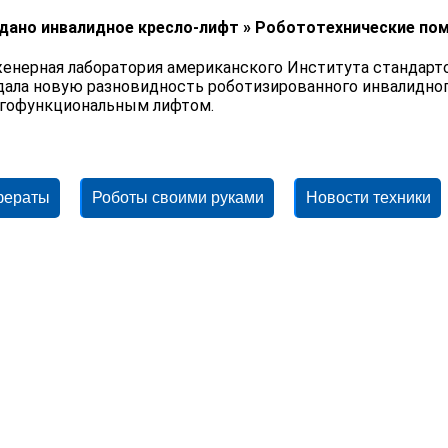
дано инвалидное кресло-лифт » Робототехнические по
енерная лаборатория американского Института стандартов и 
дала новую разновидность роботизированного инвалидног
гофункциональным лифтом.
фераты
Роботы своими руками
Новости техники