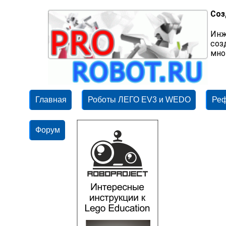
Соз
Инж
соз
мно
Главная
Роботы ЛЕГО EV3 и WEDO
Ре
Форум