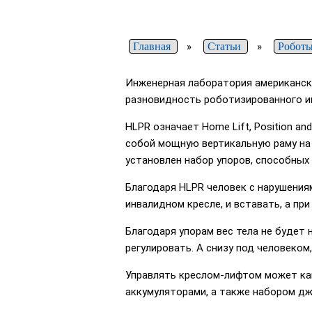
Главная
»
Статьи
»
Робот
Инженерная лаборатория американског
разновидность роботизированного и
HLPR означает Home Lift, Position an
собой мощную вертикальную раму на 
установлен набор упоров, способных
Благодаря HLPR человек с нарушения
инвалидном кресле, и вставать, а пр
Благодаря упорам вес тела не будет
регулировать. А снизу под человеком
Управлять креслом-лифтом может как
аккумуляторами, а также набором дж