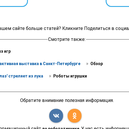
ашем сайте больше статей? Кликните Поделиться в социа
Смотрите также:
из игр 
 » 
рактивная выставка в Санкт-Петербурге 
 Обзор
 » 
лаз' стреляет из лука 
 Роботы игрушки
Обратите внимание полезная информация.
формационный сайт
. У нас есть информа
по робототехнике