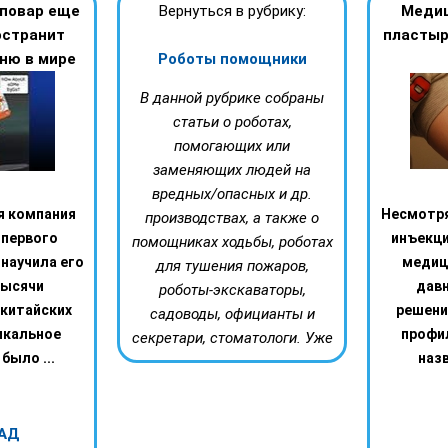
повар еще
Вернуться в рубрику:
Медиц
остранит
пластыр
ню в мире
Роботы помощники
В данной рубрике собраны
статьи о роботах,
помогающих или
заменяющих людей на
вредных/опасных и др.
 компания
Несмотря
производствах, а также о
 первого
инъекци
помощниках ходьбы, роботах
 научила его
медиц
для тушения пожаров,
тысячи
дав
роботы-экскаваторы,
китайских
решени
садоводы, официанты и
икальное
профи
секретари, стоматологи. Уже
было ...
назв
АД