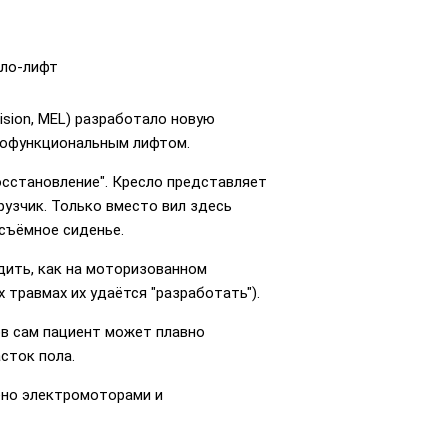
сло-лифт
ision, MEL) разработало новую
гофункциональным лифтом.
 восстановление". Кресло представляет
узчик. Только вместо вил здесь
 съёмное сиденье.
дить, как на моторизованном
 травмах их удаётся "разработать").
ов сам пациент может плавно
сток пола.
ено электромоторами и