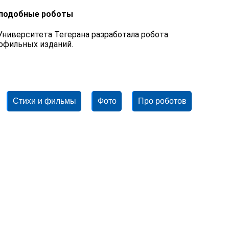
коподобные роботы
Университета Тегерана разработала робота
рофильных изданий.
Стихи и фильмы
Фото
Про роботов