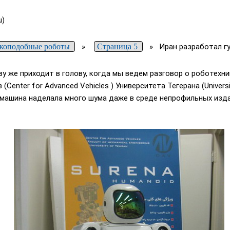
u)
коподобные роботы
»
Страница 5
»
Иран разработал г
азу же приходит в голову, когда мы ведем разговор о роботехн
Center for Advanced Vehicles ) Университета Тегерана (Universi
 машина наделала много шума даже в среде непрофильных изда