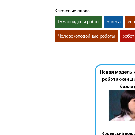
Ключевые слова:
Гуманоидный робот
Surena
ис
Человекоподобные роботы
робот
Новая модель 
робота-женщ
балла
Корейский пою