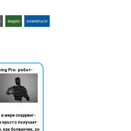
я
видео
кланяться
ing Pro: робот-
в мире спарринг-
е просто получает
, как болванчик, он