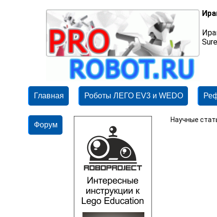
Ира
Ира
Sur
Главная
Роботы ЛЕГО EV3 и WEDO
Ре
Научные стат
Форум