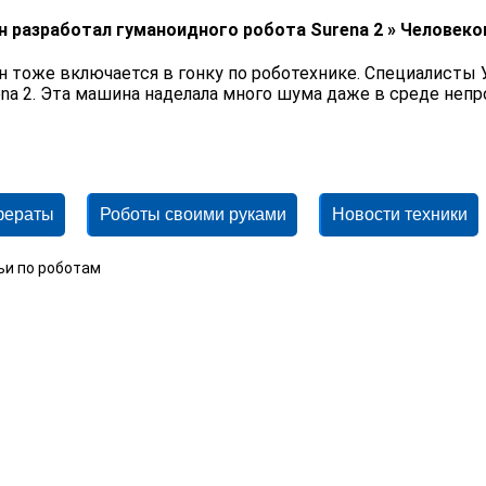
н разработал гуманоидного робота Surena 2 » Челове
н тоже включается в гонку по роботехнике. Специалисты 
ena 2. Эта машина наделала много шума даже в среде неп
фераты
Роботы своими руками
Новости техники
ьи по роботам