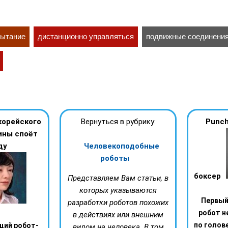
пытание
дистанционно управляться
подвижные соединени
корейского
Вернуться в рубрику:
Punch
ины споёт
ду
Человекоподобные
роботы
боксер
Представляем Вам статьи, в
которых указываются
Первый 
разработки роботов похожих
робот н
в действиях или внешним
по голове
щий робот-
видом на человека. В том