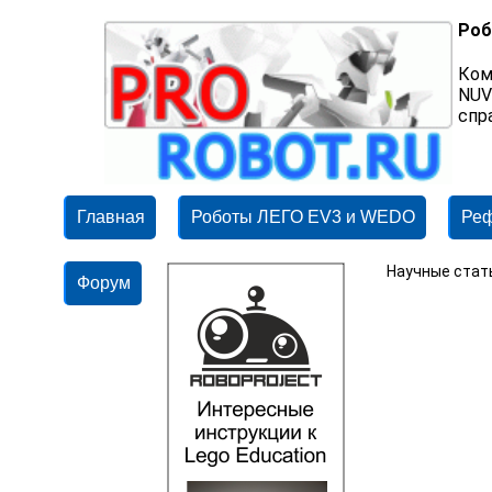
Роб
Ком
NUV
спр
Главная
Роботы ЛЕГО EV3 и WEDO
Ре
Научные стат
Форум