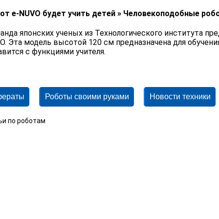
от e-NUVO будет учить детей » Человекоподобные роб
анда японских ученых из Технологического института пре
O. Эта модель высотой 120 см предназначена для обучени
авится с функциями учителя.
фераты
Роботы своими руками
Новости техники
ьи по роботам