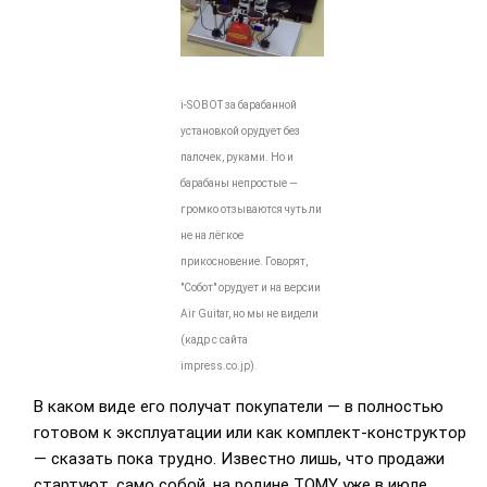
i-SOBOT за барабанной
установкой орудует без
палочек, руками. Но и
барабаны непростые —
громко отзываются чуть ли
не на лёгкое
прикосновение. Говорят,
"Собот" орудует и на версии
Air Guitar, но мы не видели
(кадр с сайта
impress.co.jp).
В каком виде его получат покупатели — в полностью
готовом к эксплуатации или как комплект-конструктор
— сказать пока трудно. Известно лишь, что продажи
стартуют, само собой, на родине TOMY уже в июле.