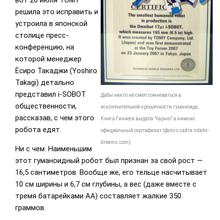
вот 20 июля TOMY
решила это исправить и
устроила в японской
столице пресс-
конференцию, на
которой менеджер
Ёсиро Такаджи (Yoshiro
Takagi) детально
представил i-SOBOT
Дабы никто не смел сомневаться в
общественности,
исключительной крошечности гуманоида,
рассказав, с чем этого
Книга Гиннеса выдала "парню" в кимоно
робота едят.
официальный сертификат (фото с сайта robots-
dreams.com).
Ни с чем. Наименьшим
этот гуманоидный робот был признан за свой рост —
16,5 сантиметров. Вообще же, его тельце насчитывает
10 см ширины и 6,7 см глубины, а вес (даже вместе с
тремя батарейками AA) составляет жалкие 350
граммов.