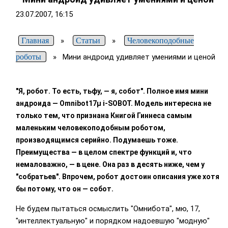
23.07.2007, 16:15
Главная
»
Статьи
»
Человекоподобные
роботы
»
Мини андроид удивляет умениями и ценой
"Я, робот. То есть, тьфу, — я, собот". Полное имя мини
андроида — Omnibot17μ i-SOBOT. Модель интересна не
только тем, что признана Книгой Гиннеса самым
маленьким человекоподобным роботом,
производящимся серийно. Подумаешь тоже.
Преимущества — в целом спектре функций и, что
немаловажно, — в цене. Она раз в десять ниже, чем у
"собратьев". Впрочем, робот достоин описания уже хотя
бы потому, что он — собот.
Не будем пытаться осмыслить "Омнибота", мю, 17,
"интеллектуальную" и порядком надоевшую "модную"