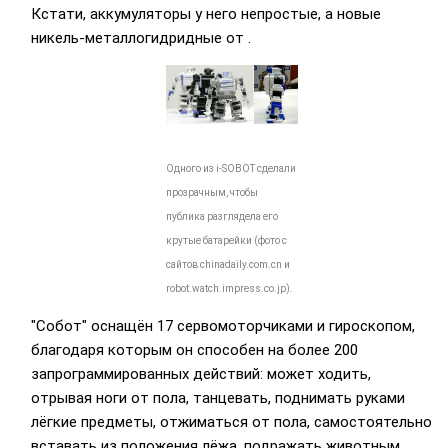
Кстати, аккумуляторы у него непростые, а новые
никель-металлогидридные
от
.
Одного из i-SOBOT сделали
прозрачным, чтобы
публика разглядела его
крутые батарейки (фото с
сайтов chinadaily.com.cn и
robot.watch.impress.co.jp).
"Собот" оснащён 17 сервомоторчиками и гироскопом,
благодаря которым он способен на более 200
запрограммированных действий: может ходить,
отрывая ноги от пола, танцевать, поднимать руками
лёгкие предметы, отжиматься от пола, самостоятельно
вставать из положения лёжа, подражать животным,