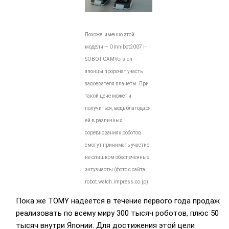
Похоже, именно этой
модели — Omnibot2007 i-
SOBOT CAMVersion —
японцы пророчат участь
завоевателя планеты. При
такой цене может и
получиться, ведь благодаря
ей в различных
соревнованиях роботов
смогут принимать участие
не слишком обеспеченные
энтузиасты (фото с сайта
robot.watch.impress.co.jp).
Пока же TOMY надеется в течение первого года продаж
реализовать по всему миру 300 тысяч роботов, плюс 50
тысяч внутри Японии. Для достижения этой цели