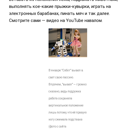
выполнять кое-какие прыжки-кувырки, играть на
электронных барабанах, пинать мяч и так далее.
Смотрите сами — видео на YouTube навалом.
В январе "Собот" вывел в
свет свою пассию.
Впрочем, "вывел" — громко
сказано, ведь подружка
робота сохраняла
вертикальное положение
лишь потому, что её правую
ногу сжимала подставка
(фото с сайта