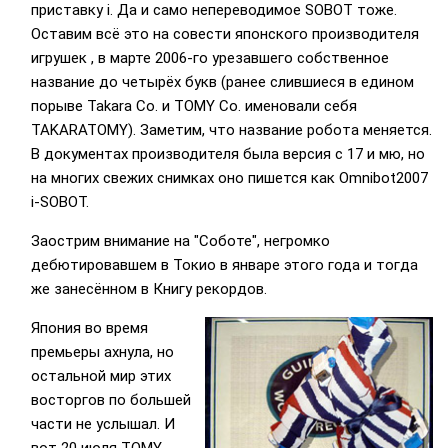
приставку i. Да и само непереводимое SOBOT тоже.
Оставим всё это на совести японского производителя
игрушек
, в марте 2006-го урезавшего собственное
название до четырёх букв (ранее слившиеся в едином
порыве Takara Co. и TOMY Co. именовали себя
TAKARATOMY). Заметим, что название робота меняется.
В документах производителя была версия с 17 и мю, но
на многих свежих снимках оно пишется как Omnibot2007
i-SOBOT.
Заострим внимание на "Соботе", негромко
дебютировавшем в Токио в январе этого года и тогда
же занесённом в Книгу рекордов.
Япония во время
премьеры ахнула, но
остальной мир этих
восторгов по большей
части не услышал. И