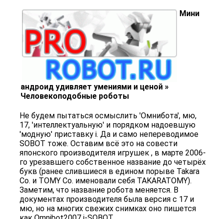
Мини
андроид удивляет умениями и ценой »
Человекоподобные роботы
Не будем пытаться осмыслить 'Омнибота', мю,
17, 'интеллектуальную' и порядком надоевшую
'модную' приставку i. Да и само непереводимое
SOBOT тоже. Оставим всё это на совести
японского производителя игрушек , в марте 2006-
го урезавшего собственное название до четырёх
букв (ранее слившиеся в едином порыве Takara
Co. и TOMY Co. именовали себя TAKARATOMY).
Заметим, что название робота меняется. В
документах производителя была версия с 17 и
мю, но на многих свежих снимках оно пишется
как Omnibot2007 i-SOBOT.