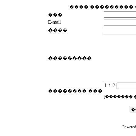
���� ���������
���
E-mail
����
���������
�������� ���
(������� 
Powered